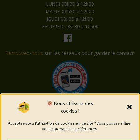
LUNDI 08h30 à 12h00
MARDI 08h30 à 12h00
JEUDI 08h30 à 12h00
VENDREDI 08h30 à 12h00
Retrouvez-nous
sur les réseaux pour garder le contact.
Nous utilisons des
cookies !
© 2026 Saint-Côme-et-Maruéjols. Un service proposé
par
Comm'un Site
Acceptez-vous l'utilisation de cookies sur ce site ? Vous pouvez affiner
vos choix dans les préférences.