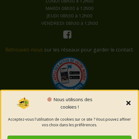
LUNDI 08h30 à 12h00
MARDI 08h30 à 12h00
JEUDI 08h30 à 12h00
VENDREDI 08h30 à 12h00
Retrouvez-nous
sur les réseaux pour garder le contact.
Nous utilisons des
cookies !
© 2026 Saint-Côme-et-Maruéjols. Un service proposé
par
Comm'un Site
Acceptez-vous l'utilisation de cookies sur ce site ? Vous pouvez affiner
vos choix dans les préférences.
Mentions légales