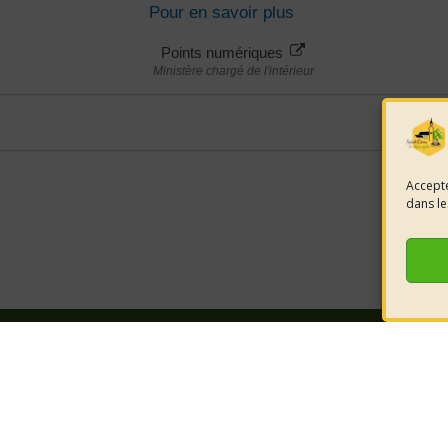
Pour en savoir plus
Points numériques
Ministère chargé de l'intérieur
Accepte
dans le
e la mairie
HORAIRES D'OUVERTURE
nt-Côme-et-
LUNDI 08h30 à 12h00
éjols
Retrouvez-
MARDI 08h30 à 12h00
JEUDI 08h30 à 12h00
réseaux pou
6 52 80