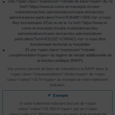
Une <span class="expression">retraite de base</span> du <a
href="https://www.st-come-et-maruejols.fr/votre-
mairie/demarches-administratives/mairie-demarches-
administratives-particuliers/?xml=R36488">SRE</a> si vous
êtes fonctionnaire d’État ou de la <a href="https://www.st-
come-et-maruejols.fr/votre-mairie/demarches-
administratives/mairie-demarches-administratives-
particuliers/?xml=R31192">CNRACL</a> si vous êtes
fonctionnaire territorial ou hospitalier
Et une <span class="expression">retraite
complémentaire</span> du régime de retraite additionnelle de
la fonction publique (RAFP)
Vos primes servent de base de cotisation à la RAFP dans la
<span class="miseenevidence">limite</span> de <span
class="valeur">20 %</span> du montant de votre traitement
indiciaire.
Exemple
Si votre traitement indiciaire brut est de <span
class="valeur">21 600 €</span> par an (<span
class="valeur">1 800 €</span> par mois) et le montant de