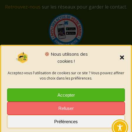
Retrouvez-nous
sur les réseaux pour garder le contact.
Nous utilisons des
cookies !
© 2026 Saint-Côme-et-Maruéjols. Un service proposé
par
Comm'un Site
Acceptez-vous l'utilisation de cookies sur ce site ? Vous pouvez affiner
vos choix dans les préférences.
Mentions légales
Accepter
Politique des cookies
Refuser
Préférences