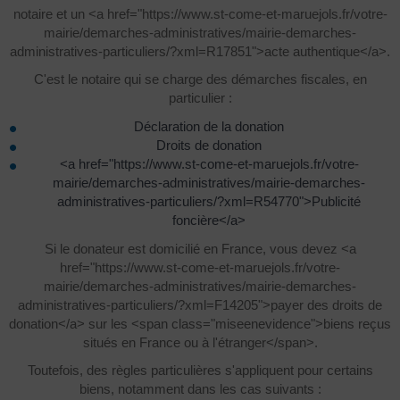
notaire et un <a href="https://www.st-come-et-maruejols.fr/votre-
mairie/demarches-administratives/mairie-demarches-
administratives-particuliers/?xml=R17851">acte authentique</a>.
C'est le notaire qui se charge des démarches fiscales, en
particulier :
Déclaration de la donation
Droits de donation
<a href="https://www.st-come-et-maruejols.fr/votre-
mairie/demarches-administratives/mairie-demarches-
administratives-particuliers/?xml=R54770">Publicité
foncière</a>
Si le donateur est domicilié en France, vous devez <a
href="https://www.st-come-et-maruejols.fr/votre-
mairie/demarches-administratives/mairie-demarches-
administratives-particuliers/?xml=F14205">payer des droits de
donation</a> sur les <span class="miseenevidence">biens reçus
situés en France ou à l'étranger</span>.
Toutefois, des règles particulières s'appliquent pour certains
biens, notamment dans les cas suivants :