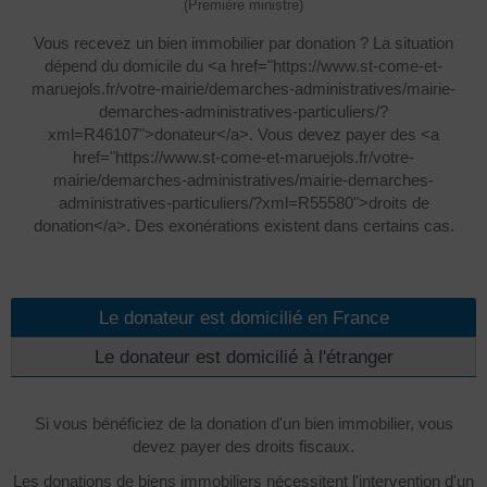
(Première ministre)
Vous recevez un bien immobilier par donation ? La situation
dépend du domicile du <a href="https://www.st-come-et-
maruejols.fr/votre-mairie/demarches-administratives/mairie-
demarches-administratives-particuliers/?
xml=R46107">donateur</a>. Vous devez payer des <a
href="https://www.st-come-et-maruejols.fr/votre-
mairie/demarches-administratives/mairie-demarches-
administratives-particuliers/?xml=R55580">droits de
donation</a>. Des exonérations existent dans certains cas.
Le donateur est domicilié en France
Le donateur est domicilié à l'étranger
Si vous bénéficiez de la donation d'un bien immobilier, vous
devez payer des droits fiscaux.
Les donations de biens immobiliers nécessitent l'intervention d'un