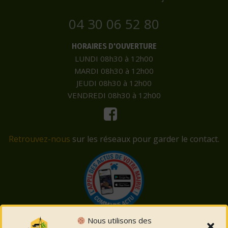
04 30 06 52 80
HORAIRES D'OUVERTURE
LUNDI 08h30 à 12h00
MARDI 08h30 à 12h00
JEUDI 08h30 à 12h00
VENDREDI 08h30 à 12h00
Retrouvez-nous
sur les réseaux pour garder le contact.
Nous utilisons des