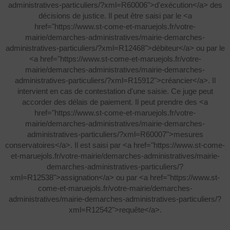
administratives-particuliers/?xml=R60006">d'exécution</a> des
décisions de justice. Il peut être saisi par le <a
href="https://www.st-come-et-maruejols.fr/votre-
mairie/demarches-administratives/mairie-demarches-
administratives-particuliers/?xml=R12468">débiteur</a> ou par le
<a href="https://www.st-come-et-maruejols.fr/votre-
mairie/demarches-administratives/mairie-demarches-
administratives-particuliers/?xml=R15912">créancier</a>. Il
intervient en cas de contestation d'une saisie. Ce juge peut
accorder des délais de paiement. Il peut prendre des <a
href="https://www.st-come-et-maruejols.fr/votre-
mairie/demarches-administratives/mairie-demarches-
administratives-particuliers/?xml=R60007">mesures
conservatoires</a>. Il est saisi par <a href="https://www.st-come-
et-maruejols.fr/votre-mairie/demarches-administratives/mairie-
demarches-administratives-particuliers/?
xml=R12538">assignation</a> ou par <a href="https://www.st-
come-et-maruejols.fr/votre-mairie/demarches-
administratives/mairie-demarches-administratives-particuliers/?
xml=R12542">requête</a>.