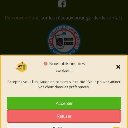
Retrouvez-nous
sur les réseaux pour garder le contact.
Nous utilisons des
cookies !
© 2026 Saint-Côme-et-Maruéjols. Un service proposé
par
Comm'un Site
Acceptez-vous l'utilisation de cookies sur ce site ? Vous pouvez affiner
vos choix dans les préférences.
Mentions légales
Accepter
Politique des cookies
Refuser