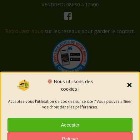
VENDREDI 08h30 à 12h00
Retrouvez-nous
sur les réseaux pour garder le contact.
Nous utilisons des
cookies !
© 2026 Saint-Côme-et-Maruéjols. Un service proposé
par
Comm'un Site
Acceptez-vous l'utilisation de cookies sur ce site ? Vous pouvez affiner
vos choix dans les préférences.
Mentions légales
Accepter
Politique des cookies
Refuser