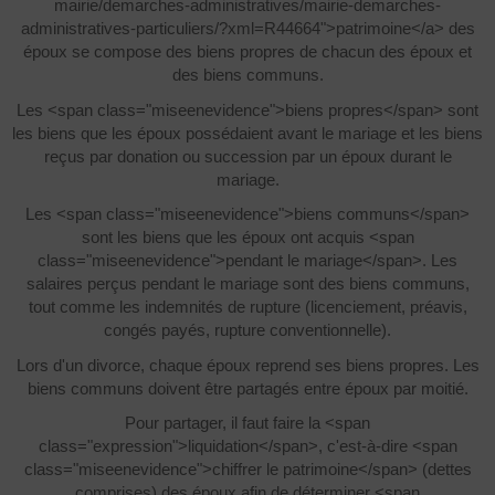
mairie/demarches-administratives/mairie-demarches-
administratives-particuliers/?xml=R44664">patrimoine</a> des
époux se compose des biens propres de chacun des époux et
des biens communs.
Les <span class="miseenevidence">biens propres</span> sont
les biens que les époux possédaient avant le mariage et les biens
reçus par donation ou succession par un époux durant le
mariage.
Les <span class="miseenevidence">biens communs</span>
sont les biens que les époux ont acquis <span
class="miseenevidence">pendant le mariage</span>. Les
salaires perçus pendant le mariage sont des biens communs,
tout comme les indemnités de rupture (licenciement, préavis,
congés payés, rupture conventionnelle).
Lors d'un divorce, chaque époux reprend ses biens propres. Les
biens communs doivent être partagés entre époux par moitié.
Pour partager, il faut faire la <span
class="expression">liquidation</span>, c'est-à-dire <span
class="miseenevidence">chiffrer le patrimoine</span> (dettes
comprises) des époux afin de déterminer <span