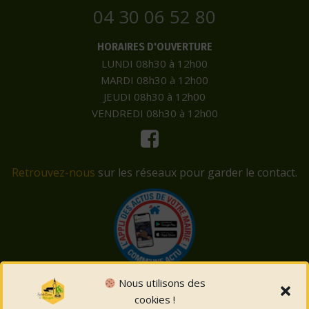
04 30 06 52 80
HORAIRES D'OUVERTURE
LUNDI 08h30 à 12h00
MARDI 08h30 à 12h00
JEUDI 08h30 à 12h00
VENDREDI 08h30 à 12h00
Retrouvez-nous
sur les réseaux pour garder le contact.
Nous utilisons des
cookies !
© 2026 Saint-Côme-et-Maruéjols. Un service proposé