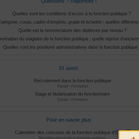
Questions ? Réponses !
Quelles sont les conditions d'accès à la fonction publique ?
atégorie, corps, cadre d'emplois, grade et échelon : quelles différenc
Quelle est la nomenclature des diplômes par niveau ?
mination du stagiaire de la fonction publique : quelle reprise d'ancien
Quelles sont les positions administratives dans la fonction publique
Et aussi
Recrutement dans la fonction publique
Travail - Formation
Stage et titularisation du fonctionnaire
Travail - Formation
Pour en savoir plus
Calendrier des concours de la fonction publique d'État
Ministère chargé de la fonction publique