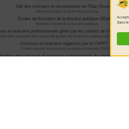
Site des concours et recrutements de l'État (Score)
Ministère chargé de la fonction publique
Accepte
Écoles de formation de la fonction publique d'État
dans le
Ministère chargé de la fonction publique
rs et examens professionnels gérés par les centres de Gestion de
édération nationale des centres de gestion de la fonction publique territoriale (F
Concours et examens organisés par le CNFPT
Centre national de la fonction publique territoriale (CNFPT)
lendrier des concours et examens professionnels de sapeurs-pompi
Ministère chargé de l'intérieur
Concours de la Ville de Paris
Ville de Paris
Portail des concours de la fonction publique hospitalière (FPH)
Ministère chargé de la santé
Concours de l'Assistance publique - Hôpitaux de Paris (AP-HP)
Assistance publique - Hôpitaux de Paris (AP-HP)
peut-elle compromettre l’admissibilité ou l’admission à un concours a
Ministère chargé du travail