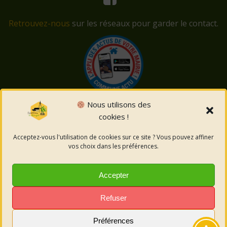
Retrouvez-nous
sur les réseaux pour garder le contact.
Nous utilisons des
cookies !
© 2026 Saint-Côme-et-Maruéjols. Un service proposé
par
Comm'un Site
Acceptez-vous l'utilisation de cookies sur ce site ? Vous pouvez affiner
vos choix dans les préférences.
Mentions légales
Accepter
Politique des cookies
Refuser
Préférences