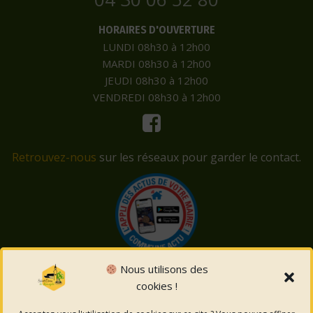
HORAIRES D'OUVERTURE
LUNDI 08h30 à 12h00
MARDI 08h30 à 12h00
JEUDI 08h30 à 12h00
VENDREDI 08h30 à 12h00
Retrouvez-nous
sur les réseaux pour garder le contact.
Nous utilisons des
cookies !
© 2026 Saint-Côme-et-Maruéjols. Un service proposé
par
Comm'un Site