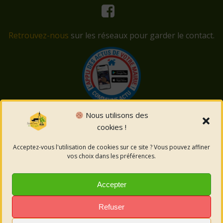
Retrouvez-nous
sur les réseaux pour garder le contact.
Nous utilisons des
cookies !
© 2026 Saint-Côme-et-Maruéjols. Un service proposé
par
Comm'un Site
Acceptez-vous l'utilisation de cookies sur ce site ? Vous pouvez affiner
vos choix dans les préférences.
Mentions légales
Accepter
Politique des cookies
Refuser