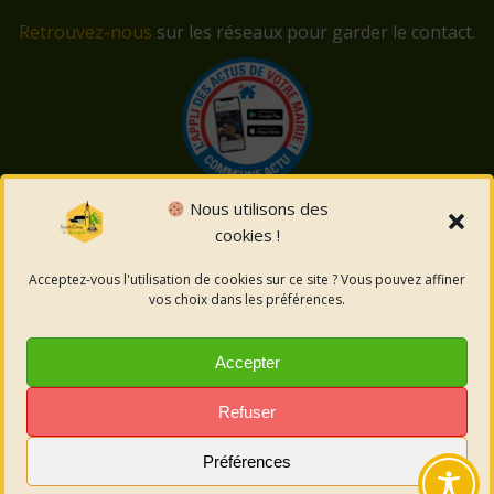
Retrouvez-nous
sur les réseaux pour garder le contact.
Nous utilisons des
cookies !
© 2026 Saint-Côme-et-Maruéjols. Un service proposé
par
Comm'un Site
Acceptez-vous l'utilisation de cookies sur ce site ? Vous pouvez affiner
vos choix dans les préférences.
Mentions légales
Accepter
Politique des cookies
Refuser
Préférences