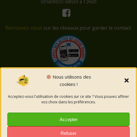
VENDREDI 08h30 à 12h00
Retrouvez-nous
sur les réseaux pour garder le contact.
Nous utilisons des
cookies !
© 2026 Saint-Côme-et-Maruéjols. Un service proposé
par
Comm'un Site
Acceptez-vous l'utilisation de cookies sur ce site ? Vous pouvez affiner
vos choix dans les préférences.
Mentions légales
Accepter
Politique des cookies
Refuser