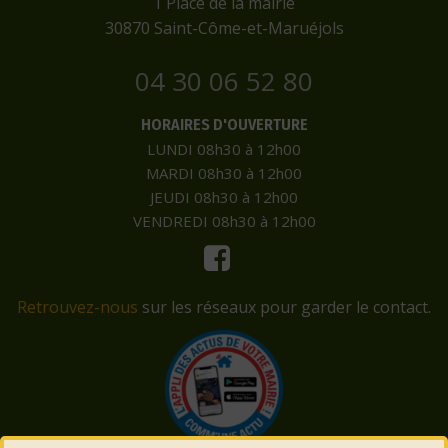
​1 Place de la mairie
​30870 Saint-Côme-et-Maruéjols
04 30 06 52 80
HORAIRES D'OUVERTURE
LUNDI 08h30 à 12h00
MARDI 08h30 à 12h00
JEUDI 08h30 à 12h00
VENDREDI 08h30 à 12h00
Retrouvez-nous
sur les réseaux pour garder le contact.