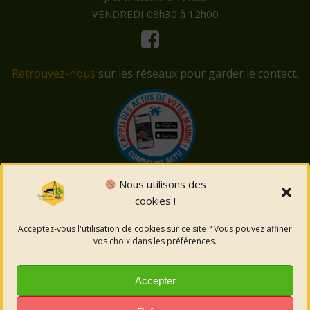
VENDREDI 08h30 à 12h00
Retrouvez-nous
sur les réseaux pour garder le contact.
Nous utilisons des
cookies !
© 2026 Saint-Côme-et-Maruéjols. Un service proposé
par
Comm'un Site
Acceptez-vous l'utilisation de cookies sur ce site ? Vous pouvez affiner
vos choix dans les préférences.
Mentions légales
Accepter