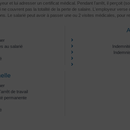
ur et lui adresser un certificat médical. Pendant l'arrêt, il perçoit (
 couvrent pas la totalité de la perte de salaire. L'employeur verse 
ons. Le salarié peut avoir à passer une ou 2 visites médicales, pour rep
A
uer
s au salarié
Indemnité
Indemnis
é
elle
uer
arrêt de travail
ité permanente
é