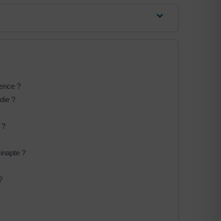
sence ?
die ?
 ?
inapte ?
?