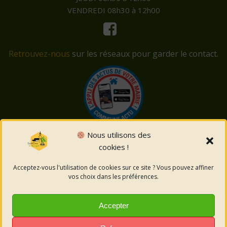
VENDREDI 08h30 à 12h00
Retrouvez-nous
sur les réseaux pour garder le contact.
Nous utilisons des
cookies !
© 2026 Saint-Côme-et-Maruéjols. Un service proposé
par
Comm'un Site
Acceptez-vous l'utilisation de cookies sur ce site ? Vous pouvez affiner
vos choix dans les préférences.
Mentions légales
Accepter