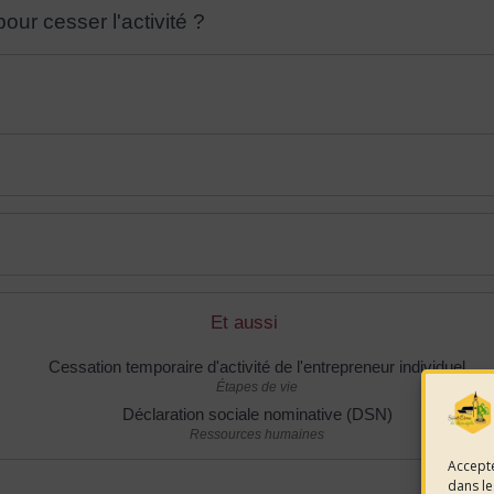
ur cesser l'activité ?
Et aussi
Cessation temporaire d'activité de l'entrepreneur individuel
Étapes de vie
Déclaration sociale nominative (DSN)
Ressources humaines
Accepte
dans le