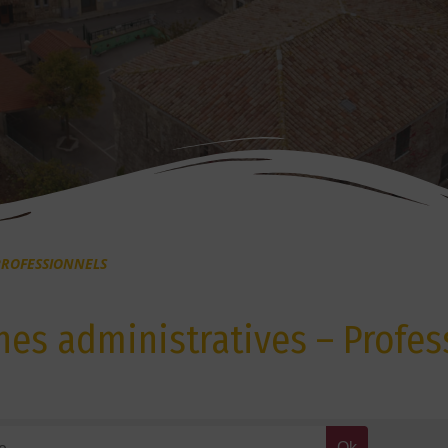
PROFESSIONNELS
es administratives – Profes