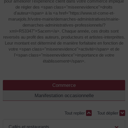
pour améliorer l'expérience client dans votre commerce implique
de régler des <span class="miseenevidence">droits
d'auteur</span> à la <a href="https://www.st-come-et-
maruejols.fr/votre-mairie/demarches-administratives/mairie-
demarches-administratives-professionnels/?
xml=R53347">Sacem</a>. Chaque année, ces droits sont
reversés au profit des auteurs, producteurs et artistes-interprètes.
Leur montant est déterminé de manière forfaitaire en fonction de
votre <span class="miseenevidence">activité</span> et de
l'<span class="miseenevidence">importance de votre
établissement</span>.
Commerce
Manifestation occasionnelle
Tout replier
Tout déplier
Cafés et restaurants