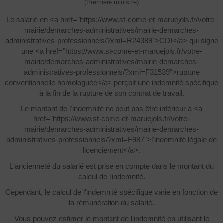
(Première ministre)
Le salarié en <a href="https://www.st-come-et-maruejols.fr/votre-
mairie/demarches-administratives/mairie-demarches-
administratives-professionnels/?xml=R24389">CDI</a> qui signe
une <a href="https://www.st-come-et-maruejols.fr/votre-
mairie/demarches-administratives/mairie-demarches-
administratives-professionnels/?xml=F31539">rupture
conventionnelle homologuée</a> perçoit une indemnité spécifique
à la fin de la rupture de son contrat de travail.
Le montant de l'indemnité ne peut pas être inférieur à <a
href="https://www.st-come-et-maruejols.fr/votre-
mairie/demarches-administratives/mairie-demarches-
administratives-professionnels/?xml=F987">l'indemnité légale de
licenciement</a>.
L'ancienneté du salarié est prise en compte dans le montant du
calcul de l'indemnité.
Cependant, le calcul de l'indemnité spécifique varie en fonction de
la rémunération du salarié.
Vous pouvez estimer le montant de l'indemnité en utilisant le