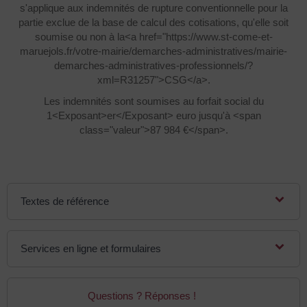
s'applique aux indemnités de rupture conventionnelle pour la
partie exclue de la base de calcul des cotisations, qu'elle soit
soumise ou non à la<a href="https://www.st-come-et-
maruejols.fr/votre-mairie/demarches-administratives/mairie-
demarches-administratives-professionnels/?
xml=R31257">CSG</a>.
Les indemnités sont soumises au forfait social du
1<Exposant>er</Exposant> euro jusqu'à <span
class="valeur">87 984 €</span>.
Textes de référence
Services en ligne et formulaires
Questions ? Réponses !