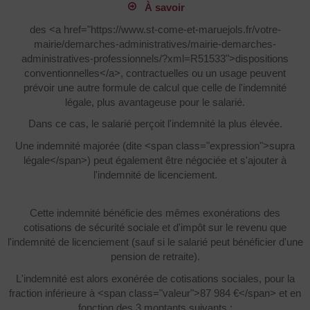
À savoir
des <a href="https://www.st-come-et-maruejols.fr/votre-
mairie/demarches-administratives/mairie-demarches-
administratives-professionnels/?xml=R51533">dispositions
conventionnelles</a>, contractuelles ou un usage peuvent
prévoir une autre formule de calcul que celle de l'indemnité
légale, plus avantageuse pour le salarié.
Dans ce cas, le salarié perçoit l'indemnité la plus élevée.
Une indemnité majorée (dite <span class="expression">supra
légale</span>) peut également être négociée et s'ajouter à
l'indemnité de licenciement.
Cette indemnité bénéficie des mêmes exonérations des
cotisations de sécurité sociale et d'impôt sur le revenu que
l'indemnité de licenciement (sauf si le salarié peut bénéficier d'une
pension de retraite).
L'indemnité est alors exonérée de cotisations sociales, pour la
fraction inférieure à <span class="valeur">87 984 €</span> et en
fonction des 3 montants suivants :