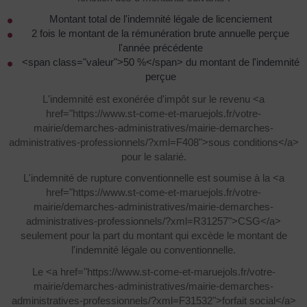
Montant total de l'indemnité légale de licenciement
2 fois le montant de la rémunération brute annuelle perçue
l'année précédente
<span class="valeur">50 %</span> du montant de l'indemnité
perçue
L'indemnité est exonérée d'impôt sur le revenu <a
href="https://www.st-come-et-maruejols.fr/votre-
mairie/demarches-administratives/mairie-demarches-
administratives-professionnels/?xml=F408">sous conditions</a>
pour le salarié.
L'indemnité de rupture conventionnelle est soumise à la <a
href="https://www.st-come-et-maruejols.fr/votre-
mairie/demarches-administratives/mairie-demarches-
administratives-professionnels/?xml=R31257">CSG</a>
seulement pour la part du montant qui excède le montant de
l'indemnité légale ou conventionnelle.
Le <a href="https://www.st-come-et-maruejols.fr/votre-
mairie/demarches-administratives/mairie-demarches-
administratives-professionnels/?xml=F31532">forfait social</a>