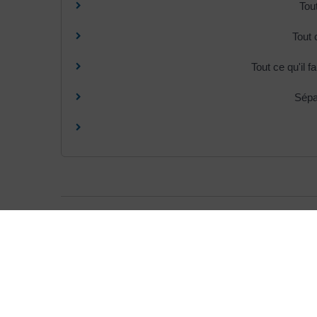
Tout
Tout 
Tout ce qu'il f
Sépa
©
Direction de l'information légale et administrative