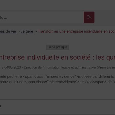
pes de vie
>
Je gère
>
Transformer une entreprise individuelle en soc
Fiche pratique
reprise individuelle en société : les qu
é le 04/05/2023 - Direction de l'information légale et administrative (Première mi
société peut être <span class="miseenevidence">motivée par différents
n> ou d'une <span class="miseenevidence">cession</span> de l'entr
?