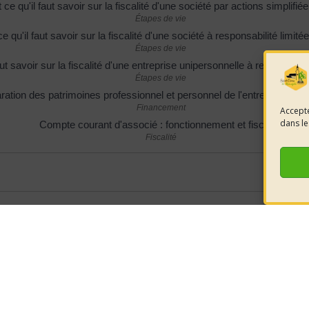
 ce qu'il faut savoir sur la fiscalité d'une société par actions simplifi
Étapes de vie
ce qu'il faut savoir sur la fiscalité d'une société à responsabilité limit
Étapes de vie
aut savoir sur la fiscalité d'une entreprise unipersonnelle à responsabi
Étapes de vie
ration des patrimoines professionnel et personnel de l'entrepreneur in
Financement
Accepte
dans le
Compte courant d'associé : fonctionnement et fiscalité
Fiscalité