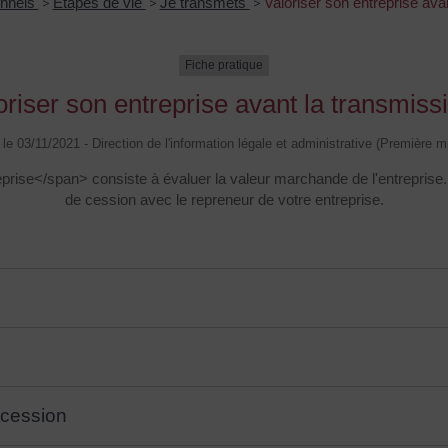
onnels
>
Étapes de vie
>
Je transmets
>
Valoriser son entreprise ava
Fiche pratique
oriser son entreprise avant la transmiss
é le 03/11/2021 - Direction de l'information légale et administrative (Première mi
rise</span> consiste à évaluer la valeur marchande de l'entreprise. C
de cession avec le repreneur de votre entreprise.
e cession