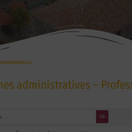
PROFESSIONNELS
es administratives – Profes