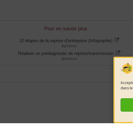
Pour en savoir plus
10 étapes de la reprise d'entreprise (Infographie)
Bpifrance
Réaliser un prédiagnostic de reprise/transmission
Bpifrance
Accepte
dans le