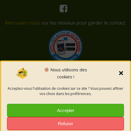
Retrouvez-nous
sur les réseaux pour garder le contact.
Nous utilisons des
cookies !
© 2026 Saint-Côme-et-Maruéjols. Un service proposé
par
Comm'un Site
Acceptez-vous l'utilisation de cookies sur ce site ? Vous pouvez affiner
vos choix dans les préférences.
Mentions légales
Accepter
Politique des cookies
Refuser