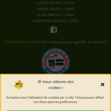
LUNDI 08h30 à 12h00
MARDI 08h30 à 12h00
JEUDI 08h30 à 12h00
VENDREDI 08h30 à 12h00
Retrouvez-nous
sur les réseaux pour garder le contact.
Nous utilisons des
cookies !
© 2026 Saint-Côme-et-Maruéjols. Un service proposé
par
Comm'un Site
Acceptez-vous l'utilisation de cookies sur ce site ? Vous pouvez affiner
vos choix dans les préférences.
Mentions légales