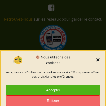
Retrouvez-nous
sur les réseaux pour garder le contact.
Nous utilisons des
cookies !
© 2026 Saint-Côme-et-Maruéjols. Un service proposé
par
Comm'un Site
Acceptez-vous l'utilisation de cookies sur ce site ? Vous pouvez affiner
vos choix dans les préférences.
Mentions légales
Accepter
Politique des cookies
Refuser