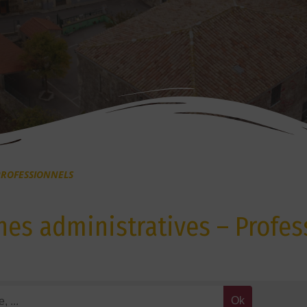
PROFESSIONNELS
es administratives – Profes