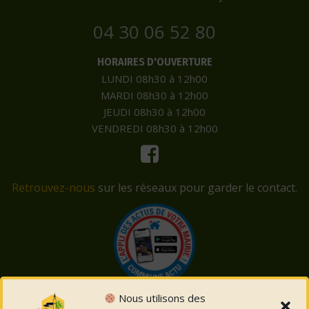
04 30 06 52 80
HORAIRES D'OUVERTURE
LUNDI 08h30 à 12h00
MARDI 08h30 à 12h00
JEUDI 08h30 à 12h00
VENDREDI 08h30 à 12h00
Retrouvez-nous
sur les réseaux pour garder le contact.
Nous utilisons des