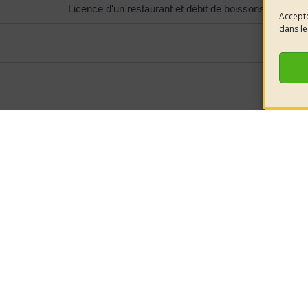
Licence d'un restaurant et débit de boissons
Accepte
dans le
e la mairie
HORAIRES D'OUVERTURE
nt-Côme-et-
LUNDI 08h30 à 12h00
éjols
Retrouvez-
MARDI 08h30 à 12h00
JEUDI 08h30 à 12h00
réseaux pou
6 52 80
VENDREDI 08h30 à 12h00
cont