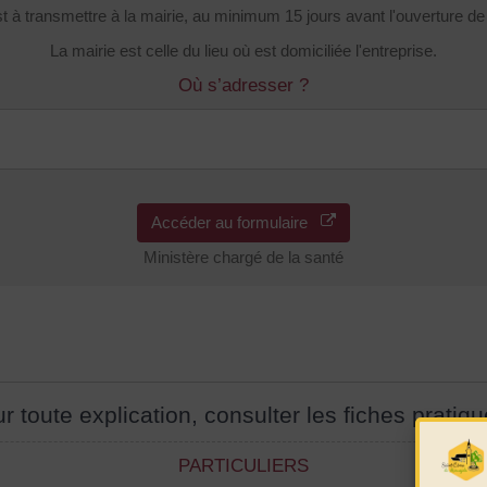
t à transmettre à la mairie, au minimum 15 jours avant l'ouverture de
La mairie est celle du lieu où est domiciliée l'entreprise.
Où s’adresser ?
Accéder au formulaire
Ministère chargé de la santé
r toute explication, consulter les fiches pratiqu
PARTICULIERS