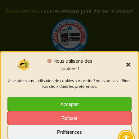
Retrouvez-nous
sur les réseaux pour garder le contact.
Nous utilisons des
cookies !
© 2026 Saint-Côme-et-Maruéjols. Un service proposé
par
Comm'un Site
Acceptez-vous l'utilisation de cookies sur ce site ? Vous pouvez affiner
vos choix dans les préférences.
Mentions légales
Accepter
Politique des cookies
Refuser
Préférences