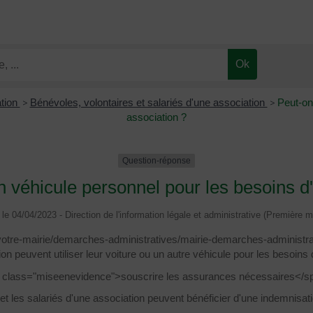
ation
>
Bénévoles, volontaires et salariés d'une association
>
Peut-on
association ?
Question-réponse
on véhicule personnel pour les besoins d
é le 04/04/2023 - Direction de l'information légale et administrative (Première mi
r/votre-mairie/demarches-administratives/mairie-demarches-administ
on peuvent utiliser leur voiture ou un autre véhicule pour les besoins d
an class="miseenevidence">souscrire les assurances nécessaires</s
t les salariés d'une association peuvent bénéficier d'une indemnisatio