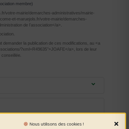
ssociation membre)
ls.fr/votre-mairie/demarches-administratives/mairie-
-come-et-maruejols.fr/votre-mairie/demarches-
nistration de l'association</a>.
ciation.
t demander la publication de ces modifications, au <a
associations/?xml=R49635">JOAFE</a>, lors de leur
 conseillée.
Nous utilisons des cookies !