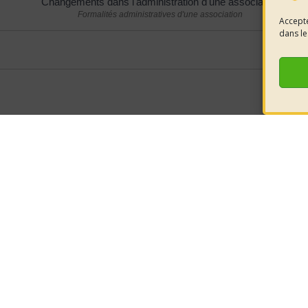
Changements dans l'administration d'une association
Formalités administratives d'une association
Accepte
dans le
e la mairie
HORAIRES D'OUVERTURE
nt-Côme-et-
LUNDI 08h30 à 12h00
éjols
Retrouvez-
MARDI 08h30 à 12h00
JEUDI 08h30 à 12h00
réseaux pou
6 52 80
VENDREDI 08h30 à 12h00
cont