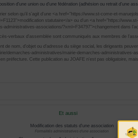
sition d'une union ou d'une fédération (adhésion ou retrait d'une a
rrier selon qu'il s'agit d'une <a href="https://www.st-come-et-maruejo
F1123">modification statutaire</a> ou d'un <a href="https://www.st
s-administratives-associations/?xml=F34797">changement dans l'admi
cès-verbaux d'assemblée sont communiqués aux membres de l'asso
de nom, d'objet ou d’adresse du siège social, les dirigeants peuven
mairie/demarches-administratives/mairie-demarches-administratives-
 en préfecture. Cette publication au JOAFE n'est pas obligatoire, mais
Et aussi
Modification des statuts d'une association
Formalités administratives d'une association