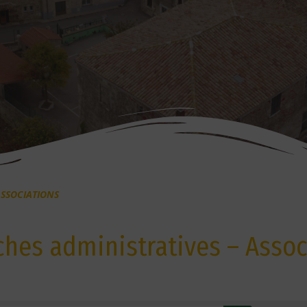
SSOCIATIONS
hes administratives – Assoc