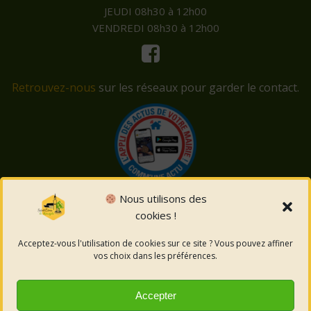
JEUDI 08h30 à 12h00
VENDREDI 08h30 à 12h00
Retrouvez-nous
sur les réseaux pour garder le contact.
Nous utilisons des
cookies !
© 2026 Saint-Côme-et-Maruéjols. Un service proposé
par
Comm'un Site
Acceptez-vous l'utilisation de cookies sur ce site ? Vous pouvez affiner
vos choix dans les préférences.
Mentions légales
Accepter