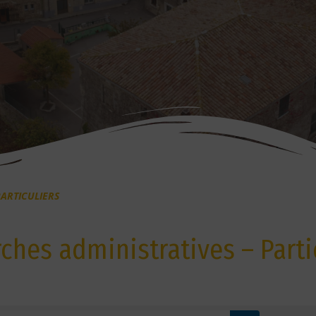
ARTICULIERS
hes administratives – Parti