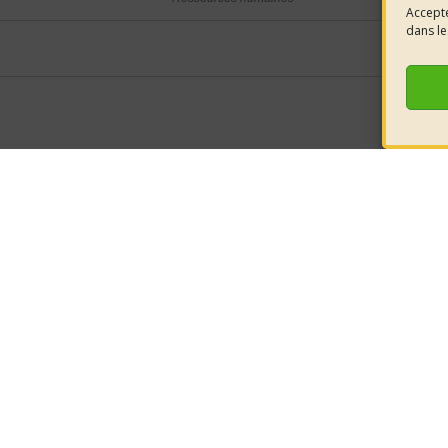
Accepte
dans le
e la mairie
HORAIRES D'OUVERTURE
nt-Côme-et-
LUNDI 08h30 à 12h00
éjols
Retrouvez-
MARDI 08h30 à 12h00
JEUDI 08h30 à 12h00
réseaux pou
6 52 80
VENDREDI 08h30 à 12h00
cont
ls. Un service proposé par
Comm'un Site
Mentions légal