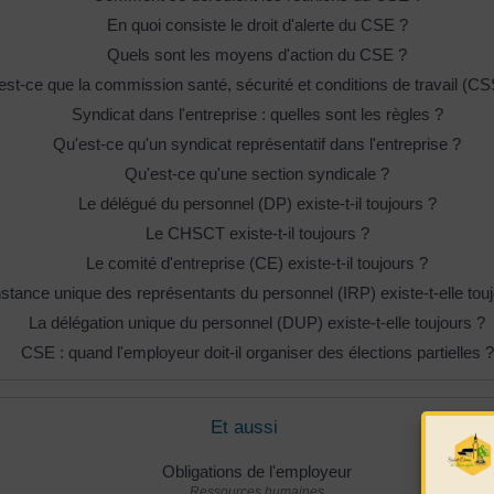
En quoi consiste le droit d'alerte du CSE ?
Quels sont les moyens d'action du CSE ?
est-ce que la commission santé, sécurité et conditions de travail (C
Syndicat dans l'entreprise : quelles sont les règles ?
Qu'est-ce qu'un syndicat représentatif dans l'entreprise ?
Qu'est-ce qu'une section syndicale ?
Le délégué du personnel (DP) existe-t-il toujours ?
Le CHSCT existe-t-il toujours ?
Le comité d'entreprise (CE) existe-t-il toujours ?
nstance unique des représentants du personnel (IRP) existe-t-elle tou
La délégation unique du personnel (DUP) existe-t-elle toujours ?
CSE : quand l'employeur doit-il organiser des élections partielles ?
Et aussi
Obligations de l'employeur
Ressources humaines