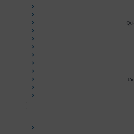
Qu'
L'i