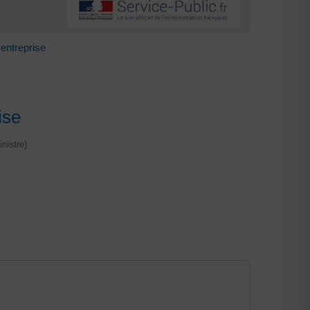
entreprise
ise
nistre)