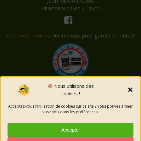
JEUDI 08h30 à 12h00
VENDREDI 08h30 à 12h00
Retrouvez-nous
sur les réseaux pour garder le contact.
Nous utilisons des
cookies !
© 2026 Saint-Côme-et-Maruéjols. Un service proposé
par
Comm'un Site
Acceptez-vous l'utilisation de cookies sur ce site ? Vous pouvez affiner
vos choix dans les préférences.
Mentions légales
Accepter