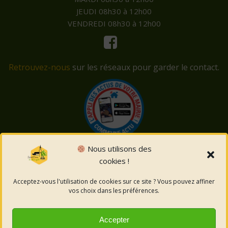
JEUDI 08h30 à 12h00
VENDREDI 08h30 à 12h00
Retrouvez-nous
sur les réseaux pour garder le contact.
Nous utilisons des
cookies !
© 2026 Saint-Côme-et-Maruéjols. Un service proposé
par
Comm'un Site
Acceptez-vous l'utilisation de cookies sur ce site ? Vous pouvez affiner
vos choix dans les préférences.
Mentions légales
Accepter