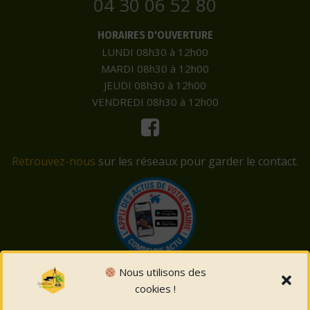
04 30 06 52 80
HORAIRES D'OUVERTURE
LUNDI 08h30 à 12h00
MARDI 08h30 à 12h00
JEUDI 08h30 à 12h00
VENDREDI 08h30 à 12h00
Retrouvez-nous
sur les réseaux pour garder le contact.
Nous utilisons des
cookies !
© 2026 Saint-Côme-et-Maruéjols. Un service proposé
par
Comm'un Site