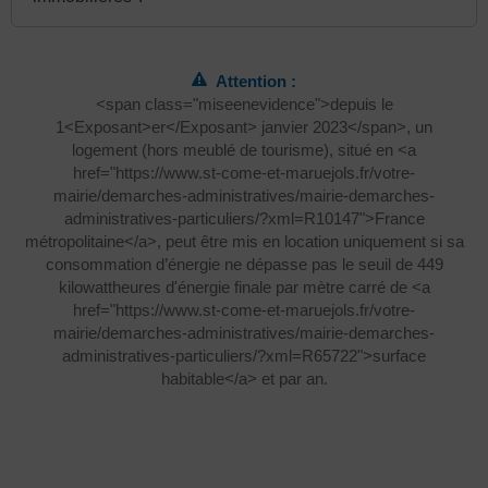
Attention :
<span class="miseenevidence">depuis le
1<Exposant>er</Exposant> janvier 2023</span>, un
logement (hors meublé de tourisme), situé en <a
href="https://www.st-come-et-maruejols.fr/votre-
mairie/demarches-administratives/mairie-demarches-
administratives-particuliers/?xml=R10147">France
métropolitaine</a>, peut être mis en location uniquement si sa
consommation d’énergie ne dépasse pas le seuil de 449
kilowattheures d'énergie finale par mètre carré de <a
href="https://www.st-come-et-maruejols.fr/votre-
mairie/demarches-administratives/mairie-demarches-
administratives-particuliers/?xml=R65722">surface
habitable</a> et par an.