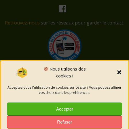
Retrouvez-nous
sur les réseaux pour garder le contact.
Nous utilisons des
cookies !
© 2026 Saint-Côme-et-Maruéjols. Un service proposé
par
Comm'un Site
Acceptez-vous l'utilisation de cookies sur ce site ? Vous pouvez affiner
vos choix dans les préférences.
Mentions légales
Accepter
Politique des cookies
Refuser