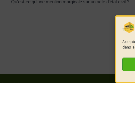
Qu'est-ce qu'une mention marginale sur un acte d'état civil ?
Accepte
dans le
e la mairie
HORAIRES D'OUVERTURE
nt-Côme-et-
LUNDI 08h30 à 12h00
éjols
Retrouvez-
MARDI 08h30 à 12h00
JEUDI 08h30 à 12h00
réseaux pou
6 52 80
VENDREDI 08h30 à 12h00
cont