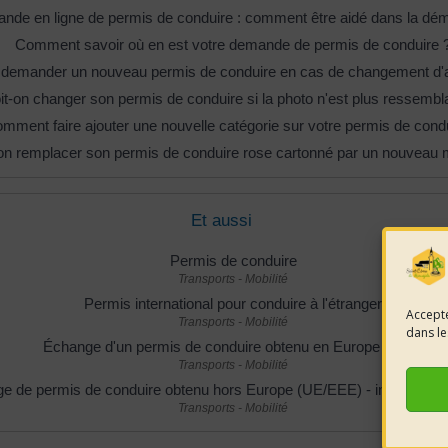
nde en ligne de permis de conduire : comment être aidé dans la dé
Comment savoir où en est votre demande de permis de conduire 
l demander un nouveau permis de conduire en cas de changement d'
it-on changer son permis de conduire si la photo n'est plus ressembl
mment faire ajouter une nouvelle catégorie sur votre permis de cond
on remplacer son permis de conduire rose cartonné par un nouveau 
Et aussi
Permis de conduire
Transports - Mobilité
Permis international pour conduire à l'étranger
Accepte
Transports - Mobilité
dans le
Échange d'un permis de conduire obtenu en Europe (EEE)
Transports - Mobilité
e de permis de conduire obtenu hors Europe (UE/EEE) - installation
Transports - Mobilité