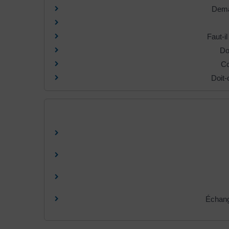
Dema
Faut-i
Do
Co
Doit-
Échang