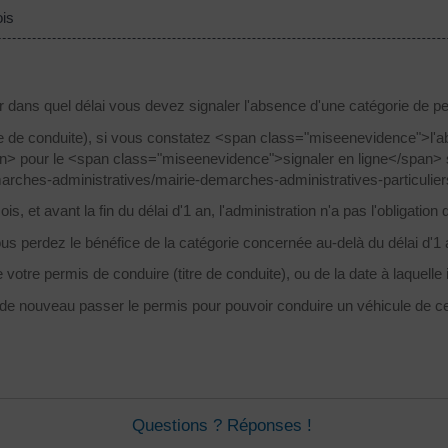
ois
s
ans quel délai vous devez signaler l'absence d'une catégorie de per
re de conduite), si vous constatez <span class="miseenevidence">l
 pour le <span class="miseenevidence">signaler en ligne</span> sur
emarches-administratives/mairie-demarches-administratives-particu
is, et avant la fin du délai d'1 an, l'administration n'a pas l'obligati
us perdez le bénéfice de la catégorie concernée au-delà du délai d'1 
de votre permis de conduire (titre de conduite), ou de la date à laquell
e nouveau passer le permis pour pouvoir conduire un véhicule de ce
Questions ? Réponses !