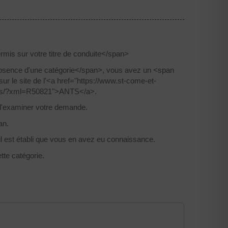
mis sur votre titre de conduite</span>
'absence d'une catégorie</span>, vous avez un <span
 le site de l'<a href="https://www.st-come-et-
liers/?xml=R50821">ANTS</a>.
on d'examiner votre demande.
an.
e il est établi que vous en avez eu connaissance.
tte catégorie.