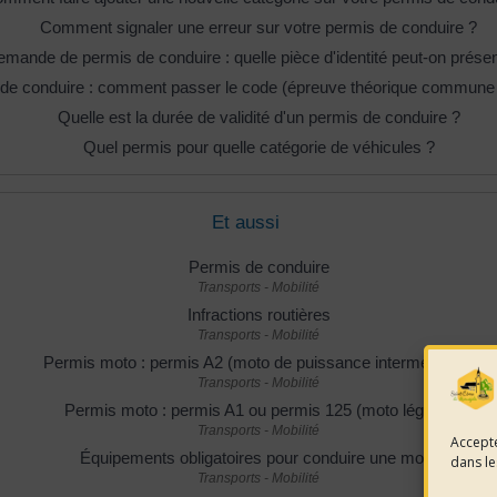
Comment signaler une erreur sur votre permis de conduire ?
mande de permis de conduire : quelle pièce d'identité peut-on présen
de conduire : comment passer le code (épreuve théorique commune
Quelle est la durée de validité d'un permis de conduire ?
Quel permis pour quelle catégorie de véhicules ?
Et aussi
Permis de conduire
Transports - Mobilité
Infractions routières
Transports - Mobilité
Permis moto : permis A2 (moto de puissance intermédiaire)
Transports - Mobilité
Permis moto : permis A1 ou permis 125 (moto légère)
Transports - Mobilité
Accepte
Équipements obligatoires pour conduire une moto
dans le
Transports - Mobilité