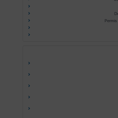
De
Permis 