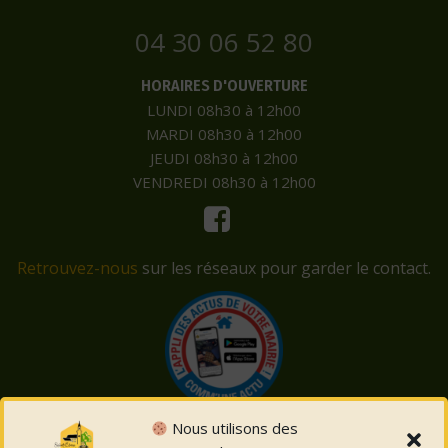
04 30 06 52 80
HORAIRES D'OUVERTURE
LUNDI 08h30 à 12h00
MARDI 08h30 à 12h00
JEUDI 08h30 à 12h00
VENDREDI 08h30 à 12h00
Retrouvez-nous
sur les réseaux pour garder le contact.
Nous utilisons des