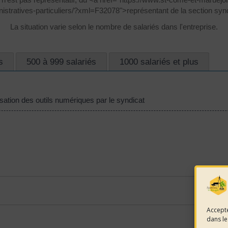
stratives-particuliers/?xml=F32078">représentant de la section syn
La situation varie selon le nombre de salariés dans l'entreprise.
s
500 à 999 salariés
1000 salariés et plus
lisation des outils numériques par le syndicat
Accepte
dans le