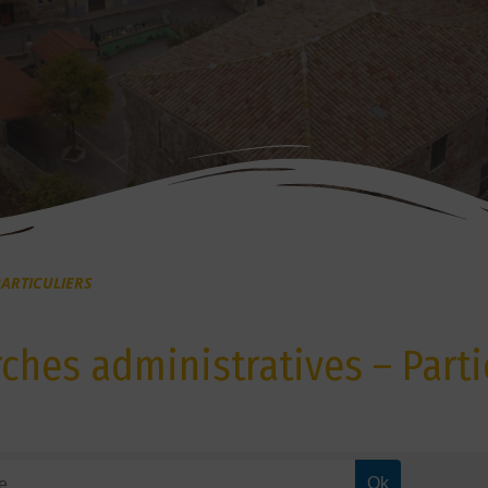
ARTICULIERS
hes administratives – Parti