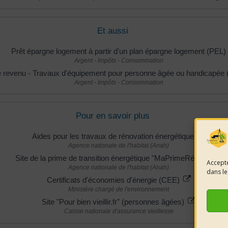
Et aussi
Prêt épargne logement à partir d'un plan épargne logement (PEL)
Argent - Impôts - Consommation
e revenu - Travaux d'équipement pour personne âgée ou handicapée (c
Argent - Impôts - Consommation
Pour en savoir plus
Aides pour les travaux de rénovation énergétique
Agence nationale de l'habitat (Anah)
Site de la prime de transition énergétique "MaPrimeRénov'"
Accepte
Agence nationale de l'habitat (Anah)
dans le
Certificats d'économies d'énergie (CEE)
Ministère chargé de l'environnement
Site "Pour bien vieillir.fr" (personnes âgées)
Caisse nationale d'assurance vieillesse