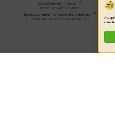
La justice des mineurs
Ministère chargé de la justice
Le recouvrement amiable des créances
Accepte
Institut national de la consommation (INC)
dans le
e la mairie
HORAIRES D'OUVERTURE
nt-Côme-et-
LUNDI 08h30 à 12h00
éjols
Retrouvez-
MARDI 08h30 à 12h00
JEUDI 08h30 à 12h00
réseaux pou