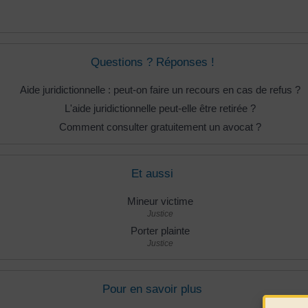
Questions ? Réponses !
Aide juridictionnelle : peut-on faire un recours en cas de refus ?
L'aide juridictionnelle peut-elle être retirée ?
Comment consulter gratuitement un avocat ?
Et aussi
Mineur victime
Justice
Porter plainte
Justice
Pour en savoir plus