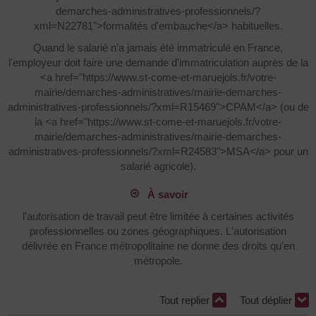
demarches-administratives-professionnels/?
xml=N22781">formalités d'embauche</a> habituelles.
Quand le salarié n'a jamais été immatriculé en France,
l'employeur doit faire une demande d'immatriculation auprès de la
<a href="https://www.st-come-et-maruejols.fr/votre-
mairie/demarches-administratives/mairie-demarches-
administratives-professionnels/?xml=R15469">CPAM</a> (ou de
la <a href="https://www.st-come-et-maruejols.fr/votre-
mairie/demarches-administratives/mairie-demarches-
administratives-professionnels/?xml=R24583">MSA</a> pour un
salarié agricole).
À savoir
l'autorisation de travail peut être limitée à certaines activités
professionnelles ou zones géographiques. L'autorisation
délivrée en France métropolitaine ne donne des droits qu'en
métropole.
Tout replier
Tout déplier