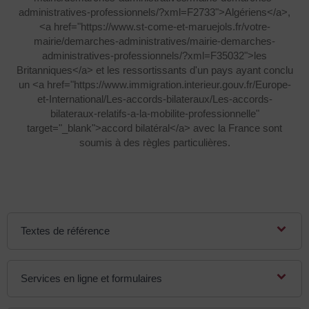
administratives-professionnels/?xml=F2733">Algériens</a>,
<a href="https://www.st-come-et-maruejols.fr/votre-
mairie/demarches-administratives/mairie-demarches-
administratives-professionnels/?xml=F35032">les
Britanniques</a> et les ressortissants d'un pays ayant conclu
un <a href="https://www.immigration.interieur.gouv.fr/Europe-
et-International/Les-accords-bilateraux/Les-accords-
bilateraux-relatifs-a-la-mobilite-professionnelle"
target="_blank">accord bilatéral</a> avec la France sont
soumis à des règles particulières.
Textes de référence
Services en ligne et formulaires