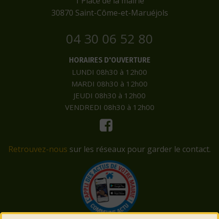
​1 Place de la mairie
​30870 Saint-Côme-et-Maruéjols
04 30 06 52 80
HORAIRES D'OUVERTURE
LUNDI 08h30 à 12h00
MARDI 08h30 à 12h00
JEUDI 08h30 à 12h00
VENDREDI 08h30 à 12h00
Retrouvez-nous
sur les réseaux pour garder le contact.