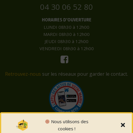
04 30 06 52 80
HORAIRES D'OUVERTURE
LUNDI 08h30 à 12h00
MARDI 08h30 à 12h00
JEUDI 08h30 à 12h00
VENDREDI 08h30 à 12h00
Retrouvez-nous
sur les réseaux pour garder le contact.
Nous utilisons des
cookies !
© 2026 Saint-Côme-et-Maruéjols. Un service proposé