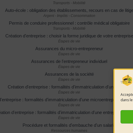
Transports - Mobilité
Auto-école : obligation des établissements, recours en cas de litig
Argent - Impôts - Consommation
Permis de conduire professionnel : contrôle médical obligatoire
Transports - Mobilité
Création d'entreprise : choisir la forme juridique de votre entrepris
Étapes de vie
Assurances du micro-entrepreneur
Étapes de vie
Assurances de l'entrepreneur individuel
Étapes de vie
Assurances de la société
Étapes de vie
Création d'entreprise : formalités d'immatriculation d'une société
Étapes de vie
Accepte
'entreprise : formalités d'immatriculation d'une microentreprise (auto
dans le
Étapes de vie
ation d'entreprise : formalités d'immatriculation d'une entreprise indiv
Étapes de vie
Procédure et formalités d'embauche d'un salarié
Ressources humaines