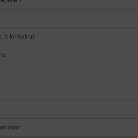
reprise ?
à la formation
ner
ormation