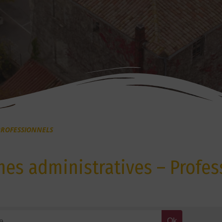
PROFESSIONNELS
es administratives – Profes